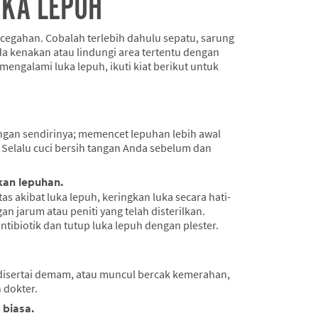
KA LEPUH
ncegahan. Cobalah terlebih dahulu sepatu, sarung
a kenakan atau lindungi area tertentu dengan
mengalami luka lepuh, ikuti kiat berikut untuk
gan sendirinya; memencet lepuhan lebih awal
 Selalu cuci bersih tangan Anda sebelum dan
kan lepuhan.
tas akibat luka lepuh, keringkan luka secara hati-
 jarum atau peniti yang telah disterilkan.
ibiotik dan tutup luka lepuh dengan plester.
n disertai demam, atau muncul bercak kemerahan,
 dokter.
 biasa.