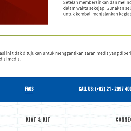
Setelah membersihkan dan melind
dalam waktu sekejap. Gunakan selo
untuk kembali menjalankan kegia
 ini tidak ditujukan untuk menggantikan saran medis yang diberik
disi medis.
FAQS
CALL US: (+62) 21 - 2997 40
KIAT & KIT
CONNE