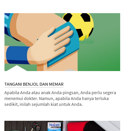
Dec
Kit
KIT
1,
KOKI
9998
RUMAH
TANGANI BENJOL DAN MEMAR
Apabila Anda atau anak Anda pingsan, Anda perlu segera
menemui dokter. Namun, apabila Anda hanya terluka
sedikit, inilah sejumlah kiat untuk Anda.
Dec
Kiat
TANGANI
1,
BENJOL
9997
DAN
MEMAR