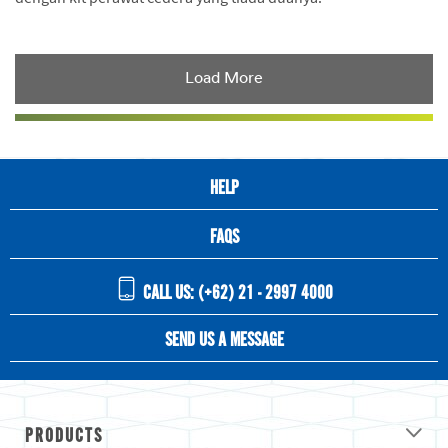
Dec
Kit
KIT
1,
SAAT
9992
OLAHRAGA
KERAS
Load More
HELP
FAQS
CALL US: (+62) 21 - 2997 4000
SEND US A MESSAGE
PRODUCTS