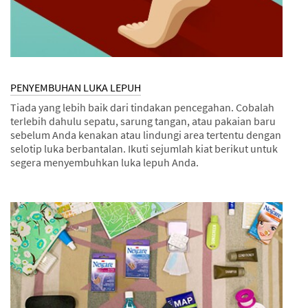
PENYEMBUHAN LUKA LEPUH
Tiada yang lebih baik dari tindakan pencegahan. Cobalah
terlebih dahulu sepatu, sarung tangan, atau pakaian baru
sebelum Anda kenakan atau lindungi area tertentu dengan
selotip luka berbantalan. Ikuti sejumlah kiat berikut untuk
segera menyembuhkan luka lepuh Anda.
Dec
Kiat
PENYEMBUHAN
1,
LUKA
9995
LEPUH