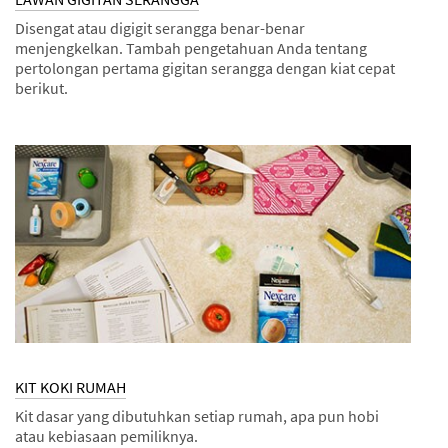
Disengat atau digigit serangga benar-benar
menjengkelkan. Tambah pengetahuan Anda tentang
pertolongan pertama gigitan serangga dengan kiat cepat
berikut.
Dec
Kiat
LAWAN
1,
GIGITAN
9999
SERANGGA
KIT KOKI RUMAH
Kit dasar yang dibutuhkan setiap rumah, apa pun hobi
atau kebiasaan pemiliknya.