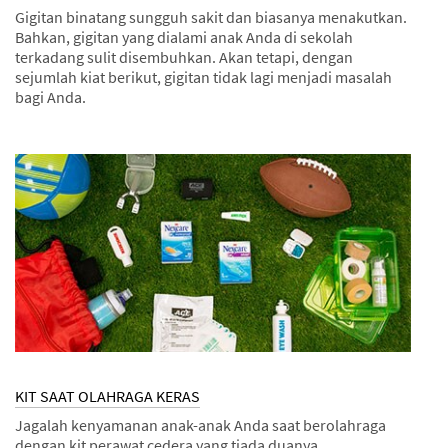
Gigitan binatang sungguh sakit dan biasanya menakutkan.
Bahkan, gigitan yang dialami anak Anda di sekolah
terkadang sulit disembuhkan. Akan tetapi, dengan
sejumlah kiat berikut, gigitan tidak lagi menjadi masalah
bagi Anda.
Dec
Kiat
GIGITAN
1,
BINATANG
9993
BUKAN
MASALAH
KIT SAAT OLAHRAGA KERAS
Jagalah kenyamanan anak-anak Anda saat berolahraga
dengan kit perawat cedera yang tiada duanya.