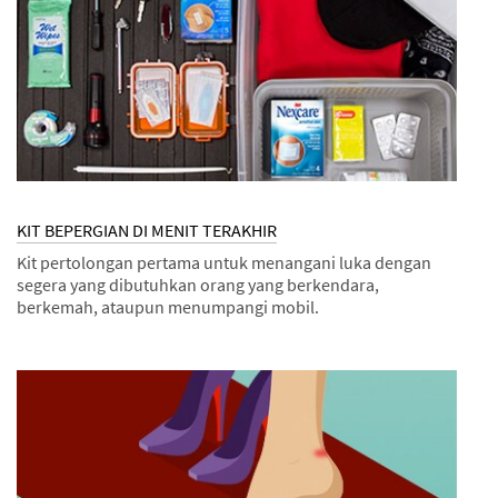
KIT BEPERGIAN DI MENIT TERAKHIR
Kit pertolongan pertama untuk menangani luka dengan
segera yang dibutuhkan orang yang berkendara,
berkemah, ataupun menumpangi mobil.
Dec
Kit
KIT
1,
BEPERGIAN
9996
DI
MENIT
TERAKHIR