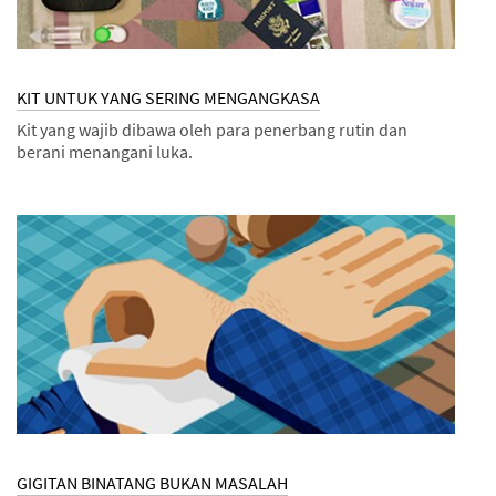
KIT UNTUK YANG SERING MENGANGKASA
Kit yang wajib dibawa oleh para penerbang rutin dan
berani menangani luka.
Dec
Kit
KIT
1,
UNTUK
9994
YANG
SERING
MENGANGKASA
GIGITAN BINATANG BUKAN MASALAH